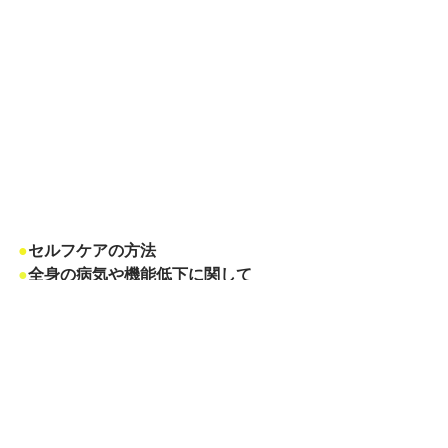
●
セルフケアの方法
●
全身の病気や機能低下に関して
●
定期健診
●
専門的なお口の清掃
●
お口の治療・相談
上記のように、チェック！＆ケア！！
をすることが
大切です。