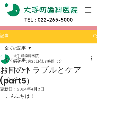
TEL :
022-265-5000
記事
全ての記事
大手町歯科医院
全ての記事
2024年3月25日
読了時間: 3分
お口のトラブルとケア
新着ニュース
(part5）
ブログ
更新日：
2024年4月8日
こんにちは！