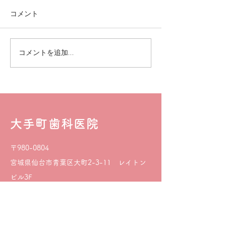
コメント
お知らせ
お知らせ(提携
コメントを追加…
いてご確認くだ
大手町歯科医院
〒980-0804
宮城県仙台市青葉区大町2-3-11 レイトン
ビル3F
TEL :
022-265-5000
Share