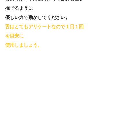
撫でるように
優しい力で動かしてください。
舌はとてもデリケートなので１日１回
を目安に
使用しましょう。
◆大切なプロケア◆
歯周病の予防にはセルフケアだけでな
く、歯科医院で行うプロケアも大切で