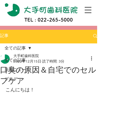
TEL :
022-265-5000
記事
全ての記事
大手町歯科医院
全ての記事
2023年12月15日
読了時間: 3分
口臭の原因＆自宅でのセル
新着ニュース
フケア
ブログ
こんにちは！