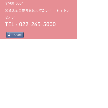
〒980-0804
宮城県仙台市青葉区大町2-3-11 レイトン
ビル3F
TEL :
022-265-5000
Share
月火水木金土
○○
○○○☆
9:00〜13:00
○○ー○○ー
14:30〜18:00
※土曜日は9:00 - 12:00までの診察となります。
※日・祝、及び第1・3土曜日は休診日です。
※診察時間外はご予約・受付をしておりません。
​ 予めご了承くださいませ。
※ご予約はお電話からの方がスムーズに進む傾向にあ
ります。
​掲示物について