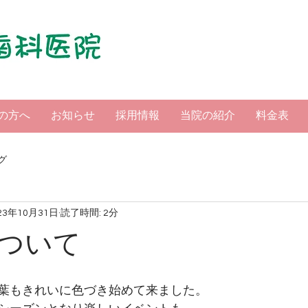
の方へ
お知らせ
採用情報
当院の紹介
料金表
グ
23年10月31日
読了時間: 2分
ついて
葉もきれいに色づき始めて来ました。