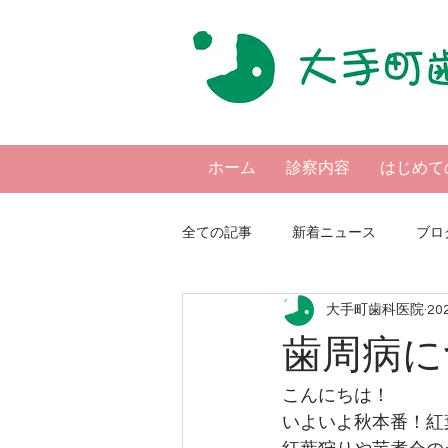
ホーム
診察内容
はじめて
全ての記事
新着ニュース
ブロ
大手町歯科医院
20
歯周病に
こんにちは！
いよいよ秋本番！紅