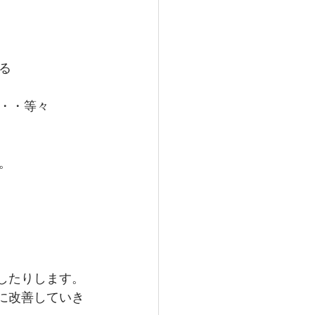
する
・・等々
。
したりします。
に改善していき