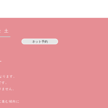
金土
ネット予約
☆
ー
となります。
です。
りません。
に進む傾向に